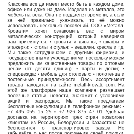
Классика всегда имеет место быть в каждом доме,
офисе или даже на даче. Изделия из металла, это
мебель на века. Она не поддается времени, а если
за ней правильно ухаживать, то её можно
использовать несколько поколений. ООО «Металл-
Кровати» хочет ознакомить вас с миром
металлических конструкций, который наверняка
вам приглянутся: • кровати и диваны; • шкафы и
этажерки; • столы и стулья; • вешалки, кресла и т.д.
Мы также сотрудничаем с другими фирмами, и
государственными учреждениями, поскольку можем
предложить им качественные товары по оптовым
ценам (от десяти единиц): • парты и доски; •
спецодежда; • мебель для столовых; • полотенца и
постельные принадлежности. Весь ассортимент
товара находится на сайте metall-krovati. com. На
этой же платформе наша компания размещает
полезные статьи, новости, знакомит с условиями
акций и распродаж. Мы также предлагаем
бесплатные консультации в телефонном режиме: •
+7 495 055 15 25 • +7 926 875 47 01 Удобная
доставка на территориях трех стран позволяет
клиентам из России, Белоруссии и Казахстана не
беспокоится о транспортировке заказа. Не
забывайте о нас после получения своей покупки.